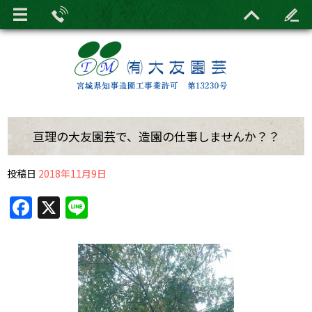
亘理の大友園芸で、造園の仕事しませんか？？
投稿日
2018年11月9日
F
X
Li
a
n
c
e
e
b